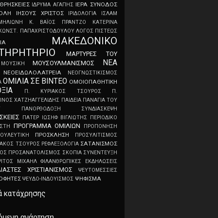
ΘΡΗΣΚΕΙΕΣ
ΙΕΡΑ ΣΥΝΟΔΟΣ
ΙΔΡΥΜΑ ΑΓΑΠΗΣ
ΤΟΛΗ
ΙΗΣΟΥΣ ΧΡΙΣΤΟΣ
ΙΡΙΔΟΛΟΓΙΑ
ΙΣΛΑΜ
ΜΗΛΙΩΝΗ
Κ. ΒΑΪΟΣ ΠΡΑΝΤΖΟ
ΚΑΤΕΡΙΝΑ
ΚΩΝΣΤ. ΠΑΠΑΧΡΙΣΤΟΔΟΥΛΟΥ
ΛΟΓΟΣ ΠΙΣΤΕΩΣ
ΜΑΚΕΔΟΝΙΚΟ
ΙΑ
ΤΗΡΗΤΗΡΙΟ
ΜΑΡΤΥΡΕΣ ΤΟΥ
ΝΕΑ
ΜΟΥΣΟΥΛΜΑΝΙΣΜΟΣ
ΜΟΥΣΙΚΗ
ΝΕΟEIΔΩΛOΛATPEIA
ΝΕΟΓNΩΣTIKIΣMOΣ
ΟΜΙΛΙΑ ΣΕ ΒΙΝΤΕΟ
ΟΜΟΙΟΠΑΘΗΤΙΚΗ
Α
ΞΙΑ
Π. ΚΥΡΙΑΚΟΣ ΤΣΟΥΡΟΣ
Π.
ΙΝΟΣ ΧΑΤΖΗΑΓΓΕΛΙΔΗΣ
ΠΑΙΔΕΙΑ
ΠΑΝΑΓΙΑ ΤΟΥ
Υ
ΠΑΝΟΡΘΟΔΟΞΗ ΣΥΝΔΙΑΣΚΕΨΗ
ΣΚΕΙΕΣ
ΠΑΤΕΡ ΙΩΣΗΦ ΒΙΓΛΙΩΤΗΣ
ΠΕΡΙΟΔΙΚΟ
ΠΡΟΓΡΑΜΜΑ ΟΜΙΛΙΩΝ
ΙΣΤΗ
ΠΡΟΠΟΝΗΣΗ
ΠΡΟΣΚΛΗΣΗ
ΟΥΛΕΥΤΙΚΗ
ΠΡΟΣΥΛΙΤΙΣΜΟΣ
ΣΑΤΑΝΙΣΜΟΣ
ΙΑΚΟΣ ΤΣΟΥΡΟΣ
ΡΕΦΛΕΞΟΛΟΓΙΑ
ΚΟΣ ΠΡΟΣΑΝΑΤΟΛΙΣΜΟΣ
ΣΚΟΠΙΑ
ΣΥΝΕΝΤΕΥΞΗ
ΡΙΤΟΣ ΜΙΧΑΗΛ
ΦΙΛΑΝΘΡΩΠΙΚΕΣ ΕΚΔΗΛΩΣΕΙΣ
ΛΙΑΣΤΕΣ
ΧΡΙΣΤΙΑΝΙΣΜΟΣ
ΨEYTOMEΣΣIEΣ
OΦHTEΣ
ΨΗΦΙΣΜΑ
ΨΕΥΔΟ-ΙΝΔΟΥΙΣΜΟΣ
ά κατάχρησης
όμενη ανάρτηση