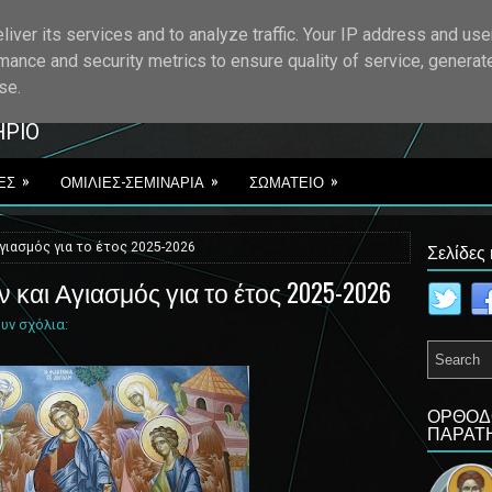
iver its services and to analyze traffic. Your IP address and use
mance and security metrics to ensure quality of service, genera
ΟΡΘΟΔΟΞΟ ΜΑΚΕΔ
se.
ΡΙΟ
»
»
»
ΕΣ
ΟΜΙΛΙΕΣ-ΣΕΜΙΝΑΡΙΑ
ΣΩΜΑΤΕΙΟ
Σελίδες
γιασμός για το έτος 2025-2026
και Αγιασμός για το έτος 2025-2026
υν σχόλια:
ΟΡΘΟΔ
ΠΑΡΑΤ