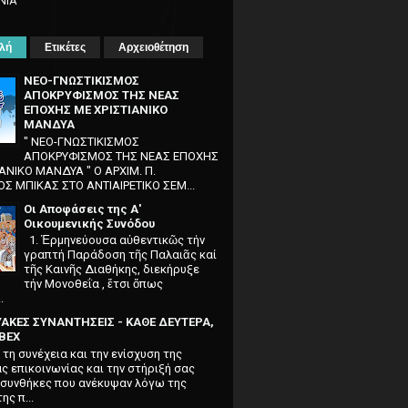
ΝΙΑ
λή
Ετικέτες
Αρχειοθέτηση
ΝΕΟ-ΓΝΩΣΤΙΚΙΣΜΟΣ
ΑΠΟΚΡΥΦΙΣΜΟΣ ΤΗΣ ΝΕΑΣ
ΕΠΟΧΗΣ ΜΕ ΧΡΙΣΤΙΑΝΙΚΟ
ΜΑΝΔΥΑ
" ΝΕΟ-ΓΝΩΣΤΙΚΙΣΜΟΣ
ΑΠΟΚΡΥΦΙΣΜΟΣ ΤΗΣ ΝΕΑΣ ΕΠΟΧΗΣ
ΙΑΝΙΚΟ ΜΑΝΔΥΑ " O APXIM. Π.
Σ MΠIKAΣ ΣTO ANTIAIPETIKO ΣEM...
Οι Αποφάσεις της Α'
Οικουμενικής Συνόδου
1. Ἑρμηνεύουσα αὐθεντικῶς τήν
γραπτή Παράδοση τῆς Παλαιᾶς καί
τῆς Καινῆς Διαθήκης, διεκήρυξε
τήν Μονοθεΐα , ἔτσι ὅπως
.
ΑΚΕΣ ΣΥΝΑΝΤΗΣΕΙΣ - ΚΑΘΕ ΔΕΥΤΕΡΑ,
EBEX
τη συνέχεια και την ενίσχυση της
ς επικοινωνίας και την στήριξή σας
ς συνθήκες που ανέκυψαν λόγω της
ης π...