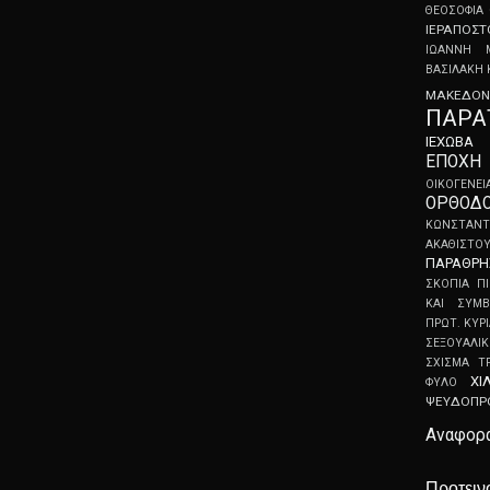
ΘΕΟΣΟΦΙΑ
ΙΕΡΑΠΟΣ
ΙΩΑΝΝΗ 
ΒΑΣΙΛΑΚΗ
ΜΑΚΕΔΟΝ
ΠΑΡΑ
ΙΕΧΩΒΑ
ΕΠΟΧΗ
ΟΙΚΟΓΕΝΕΙ
ΟΡΘΟΔΟ
ΚΩΝΣΤΑΝΤ
ΑΚΑΘΙΣΤΟ
ΠΑΡΑΘΡΗ
ΣΚΟΠΙΑ
Π
ΚΑΙ ΣΥΜΒ
ΠΡΩΤ. ΚΥΡ
ΣΕΞΟΥΑΛΙ
ΣΧΙΣΜΑ
Τ
ΧΙ
ΦΥΛΟ
ΨEYΔOΠP
Αναφορ
Προτειν