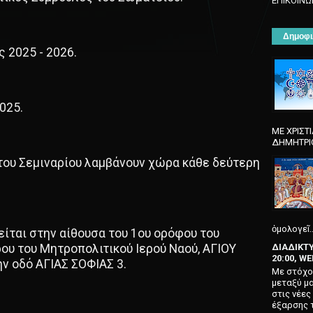
ΕΠΙΚΟΙΝΩ
Δημοφι
ς 2025 - 2026.
025.
ΜΕ ΧΡΙΣΤ
ΔHMHTPIO
του Σεμιναρίου λαμβάνουν χώρα κάθε δεύτερη
ὁμολογεῖ..
είται στην αίθουσα του 1ου ορόφου του
ΔΙΑΔΙΚΤΥ
ου του Μητροπολιτικού Ιερού Ναού, ΑΓΙΟΥ
20:00, W
 οδό ΑΓΙΑΣ ΣΟΦΙΑΣ 3.
Με στόχο 
μεταξύ μα
στις νέε
έξαρσης τ