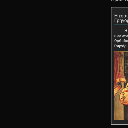
Η εορτ
Γρηγο
Η Β΄ Κ
που ονο
Ορθοδοξ
Γρηγόρι