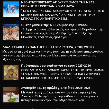
ΝΕΟ-ΓΝΩΣΤΙΚΙΣΜΟΣ ΑΠΟΚΡΥΦΙΣΜΟΣ ΤΗΣ ΝΕΑΣ
ΕΠΟΧΗΣ ΜΕ ΧΡΙΣΤΙΑΝΙΚΟ ΜΑΝΔΥΑ
" ΝΕΟ-ΓΝΩΣΤΙΚΙΣΜΟΣ ΑΠΟΚΡΥΦΙΣΜΟΣ ΤΗΣ ΝΕΑΣ ΕΠΟΧΗΣ
ΜΕ ΧΡΙΣΤΙΑΝΙΚΟ ΜΑΝΔΥΑ " O APXIM. Π. ΔHMHTPIOΣ
MΠIKAΣ ΣTO ANTIAIPETIKO ΣEM...
Οι Αποφάσεις της Α' Οικουμενικής Συνόδου
1. Ἑρμηνεύουσα αὐθεντικῶς τήν γραπτή Παράδοση τῆς
Παλαιᾶς καί τῆς Καινῆς Διαθήκης, διεκήρυξε τήν
Μονοθεΐα , ἔτσι ὅπως ὁμολογεῖ...
ΔΙΑΔΙΚΤΥΑΚΕΣ ΣΥΝΑΝΤΗΣΕΙΣ - ΚΑΘΕ ΔΕΥΤΕΡΑ, 20:00, WEBEX
Με στόχο τη συνέχεια και την ενίσχυση της μεταξύ μας επικοινωνίας
και την στήριξή σας στις νέες συνθήκες που ανέκυψαν λόγω της
έξαρσης της π...
Πρόγραμμα σεμιναρίων για το έτος 2025-2026
ΟΡΘΟΔΟΞΟ ΜΑΚΕΔΟΝΙΚΟ ΠΑΡΑΤΗΡΗΤΗΡΙΟ ΠΡΟΓΡΑΜΜΑ
ΣΕΜΙΝΑΡΙΩΝ 2025 – 2026 «ΟΡΘΟΔΟΞΙΑ ΚΑΙ ΣΥΓΧΡΟΝΕΣ
ΜΕΤΑΜΟΡΦΩΣΕΙΣ ΤΩΝ ΑΙΡΕΣΕΩΝ» 1. 24-11-2025 ...
Αγιασμός και 1η ομιλία για το έτος 2025-2026
Μέ ιδιαίτερη χαρά και συγκί­νηση τελέστηκε εχθές
Δευτέρα 24 Νοεμβρίου, στην αίθουσα του ενοριακού
πνευματικού κέντρου του Μητροπολιτικού ...