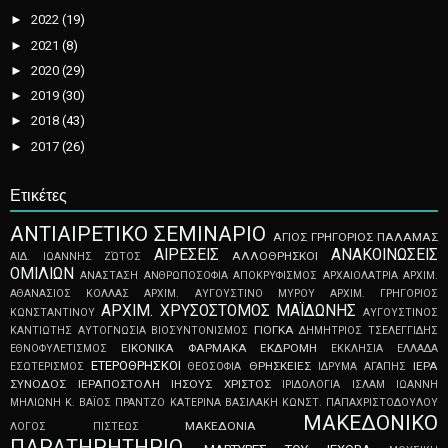
►
2022
(19)
►
2021
(8)
►
2020
(29)
►
2019
(30)
►
2018
(43)
►
2017
(26)
Ετικέτες
ΑNTIAIPETIKO ΣEMINAPIO
ΑΓΙΟΣ ΓΡΗΓΟΡΙΟΣ ΠΑΛΑΜΑΣ
ΑΙΡΕΣΕΙΣ
ΑΝΑΚΟΙΝΩΣΕΙΣ
ΑΛΛΟΘΡΗΣΚΟΙ
ΑΙΔ. ΙΩΑΝΝΗΣ ΖΏΤΟΣ
ΟΜΙΛΙΩΝ
ΑΝΑΣΤΑΣΗ
ΑΝΘΡΩΠΟΣΟΦΙΑ
ΑΠOKPYΦIΣMOΣ
ΑΡΧΑΙΟΛΑΤΡΙΑ
ΑΡΧΙΜ.
ΑΘΑΝΑΣΙΟΣ ΚΟΛΛΑΣ
ΑΡΧΙΜ. ΑΥΓΟΥΣΤΙΝΟ ΜΥΡΟΥ
ΑΡΧΙΜ. ΓΡΗΓΟΡΙΟΣ
ΑΡΧΙΜ. ΧΡΥΣΟΣΤΟΜΟΣ ΜΑΪΔΩΝΗΣ
ΚΩΝΣΤΑΝΤΙΝΟΥ
ΑΥΓΟΥΣΤΙΝΟΣ
ΓΙΟΓΚΑ
ΚΑΝΤΙΩΤΗΣ
ΑΥΤΟΓΝΩΣΙΑ
ΒΙΟΣΥΝΤΟΝΙΣΜΟΣ
ΔΗΜΗΤΡΙΟΣ ΤΣΕΛΕΓΓΙΔΗΣ
ΕΙΚΟΝΙΚΑ ΦΑΡΜΑΚΑ
ΕΚΔΡΟΜΗ
ΕΘΝΟΦΥΛΕΤΙΣΜΟΣ
ΕΚΚΛΗΣΙΑ
ΕΛΛΑΔΑ
ΕΤΕΡΟΘΡΗΣΚΟΙ
ΘΡΗΣΚΕΙΕΣ
ΙΕΡΑ
ΕΣΩΤΕΡΙΣΜΟΣ
ΘΕΟΣΟΦΙΑ
ΙΔΡΥΜΑ ΑΓΑΠΗΣ
ΣΥΝΟΔΟΣ
ΙΕΡΑΠΟΣΤΟΛΗ
ΙΗΣΟΥΣ ΧΡΙΣΤΟΣ
ΙΡΙΔΟΛΟΓΙΑ
ΙΣΛΑΜ
ΙΩΑΝΝΗ
ΜΗΛΙΩΝΗ
Κ. ΒΑΪΟΣ ΠΡΑΝΤΖΟ
ΚΑΤΕΡΙΝΑ ΒΑΣΙΛΑΚΗ
ΚΩΝΣΤ. ΠΑΠΑΧΡΙΣΤΟΔΟΥΛΟΥ
ΜΑΚΕΔΟΝΙΚΟ
ΜΑΚΕΔΟΝΙΑ
ΛΟΓΟΣ ΠΙΣΤΕΩΣ
ΠΑΡΑΤΗΡΗΤΗΡΙΟ