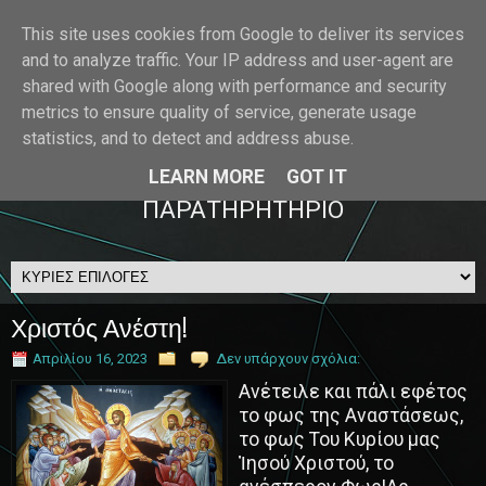
This site uses cookies from Google to deliver its services
and to analyze traffic. Your IP address and user-agent are
Όριο Πίστεως
shared with Google along with performance and security
metrics to ensure quality of service, generate usage
ΜΑΚΕΔΟΝΙΚΟ ΠΑΡΑΤΗΡΗΤΗΡΙΟ
statistics, and to detect and address abuse.
LEARN MORE
GOT IT
ΟΡΘΟΔΟΞΟ ΜΑΚΕΔΟΝΙΚΟ
ΠΑΡΑΤΗΡΗΤΗΡΙΟ
Χριστός Ανέστη!
Απριλίου 16, 2023
Δεν υπάρχουν σχόλια:
Ανέτειλε και πάλι εφέτος
το φως της Αναστάσεως,
το φως Του Κυρίου μας
Ἰησού Χριστού, το