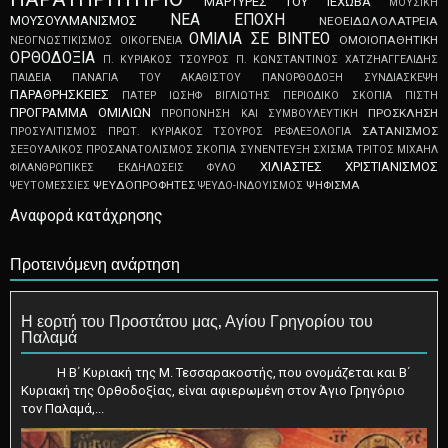
ΜΑΡΤΥΡΕΣ ΤΟΥ ΙΕΧΩΒΑ
ΜΟΥΣΙΚΗ
ΝΕΑ ΕΠΟΧΗ
ΜΟΥΣΟΥΛΜΑΝΙΣΜΟΣ
ΝΕΟEIΔΩΛOΛATPEIA
ΟΜΙΛΙΑ ΣΕ ΒΙΝΤΕΟ
ΟΜΟΙΟΠΑΘΗΤΙΚΗ
ΝΕΟΓNΩΣTIKIΣMOΣ
ΟΙΚΟΓΕΝΕΙΑ
ΟΡΘΟΔΟΞΙΑ
Π. ΚΥΡΙΑΚΟΣ ΤΣΟΥΡΟΣ
Π. ΚΩΝΣΤΑΝΤΙΝΟΣ ΧΑΤΖΗΑΓΓΕΛΙΔΗΣ
ΠΑΙΔΕΙΑ
ΠΑΝΑΓΙΑ ΤΟΥ ΑΚΑΘΙΣΤΟΥ
ΠΑΝΟΡΘΟΔΟΞΗ ΣΥΝΔΙΑΣΚΕΨΗ
ΠΑΡΑΘΡΗΣΚΕΙΕΣ
ΠΑΤΕΡ ΙΩΣΗΦ ΒΙΓΛΙΩΤΗΣ
ΠΕΡΙΟΔΙΚΟ ΣΚΟΠΙΑ
ΠΙΣΤΗ
ΠΡΟΓΡΑΜΜΑ ΟΜΙΛΙΩΝ
ΠΡΟΣΚΛΗΣΗ
ΠΡΟΠΟΝΗΣΗ ΚΑΙ ΣΥΜΒΟΥΛΕΥΤΙΚΗ
ΣΑΤΑΝΙΣΜΟΣ
ΠΡΟΣΥΛΙΤΙΣΜΟΣ
ΠΡΩΤ. ΚΥΡΙΑΚΟΣ ΤΣΟΥΡΟΣ
ΡΕΦΛΕΞΟΛΟΓΙΑ
ΣΕΞΟΥΑΛΙΚΟΣ ΠΡΟΣΑΝΑΤΟΛΙΣΜΟΣ
ΣΚΟΠΙΑ
ΣΥΝΕΝΤΕΥΞΗ
ΣΧΙΣΜΑ
ΤΡΙΤΟΣ ΜΙΧΑΗΛ
ΧΙΛΙΑΣΤΕΣ
ΧΡΙΣΤΙΑΝΙΣΜΟΣ
ΦΙΛΑΝΘΡΩΠΙΚΕΣ ΕΚΔΗΛΩΣΕΙΣ
ΦΥΛΟ
ΨEYΔOΠPOΦHTEΣ
ΨΗΦΙΣΜΑ
ΨEYTOMEΣΣIEΣ
ΨΕΥΔΟ-ΙΝΔΟΥΙΣΜΟΣ
Αναφορά κατάχρησης
Προτεινόμενη ανάρτηση
Η εορτή του Προστάτου μας, Αγίου Γρηγορίου του
Παλαμά
Η Β΄ Κυριακή της Μ. Τεσσαρακοστής, που ονομάζεται και Β΄
Κυριακή της Ορθοδοξίας, είναι αφιερωμένη στον Άγιο Γρηγόριο
τον Παλαμά,...