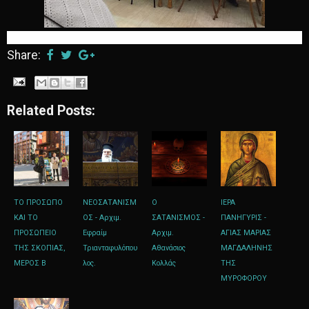
Share:
Related Posts:
ΤΟ ΠΡΟΣΩΠΟ
ΝΕΟΣΑΤΑΝΙΣΜ
Ο
ΙΕΡΑ
ΚΑΙ ΤΟ
ΟΣ - Αρχιμ.
ΣΑΤΑΝΙΣΜΟΣ -
ΠΑΝΗΓΥΡΙΣ -
ΠΡΟΣΩΠΕΙΟ
Εφραίμ
Αρχιμ.
ΑΓΙΑΣ ΜΑΡΙΑΣ
ΤΗΣ ΣΚΟΠΙΑΣ,
Τριανταφυλόπου
Αθανάσιος
ΜΑΓΔΑΛΗΝΗΣ
ΜΕΡΟΣ Β
λος.
Κολλάς
ΤΗΣ
ΜΥΡΟΦΟΡΟΥ