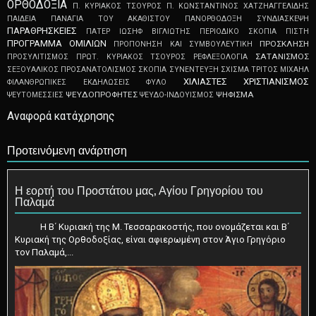
ΟΡΘΟΔΟΞΙΑ
Π. ΚΥΡΙΑΚΟΣ ΤΣΟΥΡΟΣ
Π. ΚΩΝΣΤΑΝΤΙΝΟΣ ΧΑΤΖΗΑΓΓΕΛΙΔΗΣ
ΠΑΙΔΕΙΑ
ΠΑΝΑΓΙΑ ΤΟΥ ΑΚΑΘΙΣΤΟΥ
ΠΑΝΟΡΘΟΔΟΞΗ ΣΥΝΔΙΑΣΚΕΨΗ
ΠΑΡΑΘΡΗΣΚΕΙΕΣ
ΠΑΤΕΡ ΙΩΣΗΦ ΒΙΓΛΙΩΤΗΣ
ΠΕΡΙΟΔΙΚΟ ΣΚΟΠΙΑ
ΠΙΣΤΗ
ΠΡΟΓΡΑΜΜΑ ΟΜΙΛΙΩΝ
ΠΡΟΣΚΛΗΣΗ
ΠΡΟΠΟΝΗΣΗ ΚΑΙ ΣΥΜΒΟΥΛΕΥΤΙΚΗ
ΣΑΤΑΝΙΣΜΟΣ
ΠΡΟΣΥΛΙΤΙΣΜΟΣ
ΠΡΩΤ. ΚΥΡΙΑΚΟΣ ΤΣΟΥΡΟΣ
ΡΕΦΛΕΞΟΛΟΓΙΑ
ΣΕΞΟΥΑΛΙΚΟΣ ΠΡΟΣΑΝΑΤΟΛΙΣΜΟΣ
ΣΚΟΠΙΑ
ΣΥΝΕΝΤΕΥΞΗ
ΣΧΙΣΜΑ
ΤΡΙΤΟΣ ΜΙΧΑΗΛ
ΧΙΛΙΑΣΤΕΣ
ΧΡΙΣΤΙΑΝΙΣΜΟΣ
ΦΙΛΑΝΘΡΩΠΙΚΕΣ ΕΚΔΗΛΩΣΕΙΣ
ΦΥΛΟ
ΨEYΔOΠPOΦHTEΣ
ΨΗΦΙΣΜΑ
ΨEYTOMEΣΣIEΣ
ΨΕΥΔΟ-ΙΝΔΟΥΙΣΜΟΣ
Αναφορά κατάχρησης
Προτεινόμενη ανάρτηση
Η εορτή του Προστάτου μας, Αγίου Γρηγορίου του
Παλαμά
Η Β΄ Κυριακή της Μ. Τεσσαρακοστής, που ονομάζεται και Β΄
Κυριακή της Ορθοδοξίας, είναι αφιερωμένη στον Άγιο Γρηγόριο
τον Παλαμά,...