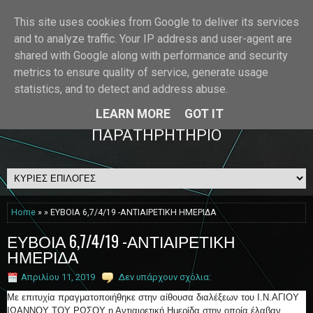
This site uses cookies from Google to deliver its services
and to analyze traffic. Your IP address and user-agent are
Όριο Πίστεως
shared with Google along with performance and security
metrics to ensure quality of service, generate usage
ΜΑΚΕΔΟΝΙΚΟ ΠΑΡΑΤΗΡΗΤΗΡΙΟ
statistics, and to detect and address abuse.
LEARN MORE
GOT IT
ΟΡΘΟΔΟΞΟ ΜΑΚΕΔΟΝΙΚΟ
ΠΑΡΑΤΗΡΗΤΗΡΙΟ
Home
» » ΕΥΒΟΙΑ 6,7/4/19 -ΑΝΤΙΑΙΡΕΤΙΚΗ ΗΜΕΡΙΔΑ
ΕΥΒΟΙΑ 6,7/4/19 -ΑΝΤΙΑΙΡΕΤΙΚΗ
ΗΜΕΡΙΔΑ
Απριλίου 11, 2019
Δεν υπάρχουν σχόλια:
Με επιτυχία πραγματοποιήθηκε στην αίθουσα διαλέξεων του Ι.Ν.ΑΓΙΟΥ
ΙΩΑΝΝΟΥ ΤΟΥ ΡΩΣΟΥ η Αντιαιρετική Ημερίδα στην οποία έλαβαν