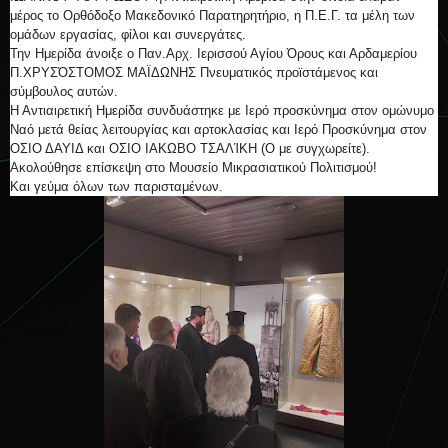
μέρος το Ορθόδοξο Μακεδονικό Παρατηρητήριο, η Π.Ε.Γ. τα μέλη των
ομάδων εργασίας, φίλοι και συνεργάτες.
Την Ημερίδα άνοιξε ο Παν.Αρχ. Ιερισσού Αγίου Όρους και Αρδαμερίου
Π.ΧΡΥΣΌΣΤΟΜΟΣ ΜΑΪΔΩΝΗΣ Πνευματικός προϊστάμενος και
σύμβουλος αυτών.
Η Αντιαιρετική Ημερίδα συνδυάστηκε με Ιερό προσκύνημα στον ομώνυμο
Ναό μετά θείας λειτουργίας και αρτοκλασίας και Ιερό Προσκύνημα στον
ΟΣΙΟ ΔΑΥΙΔ και ΟΣΙΟ ΙΑΚΩΒΟ ΤΣΑΛΊΚΗ (Ο με συγχωρείτε).
Ακολούθησε επίσκεψη στο Μουσείο Μικρασιατικού Πολιτισμού!
Και γεύμα όλων των παρισταμένων.