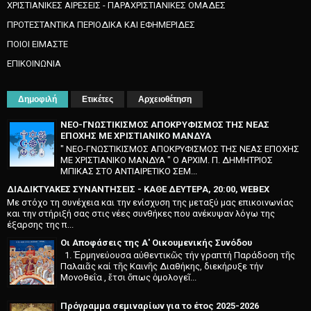
ΧΡΙΣΤΙΑΝΙΚΕΣ ΑΙΡΕΣΕΙΣ - ΠΑΡΑΧΡΙΣΤΙΑΝΙΚΕΣ ΟΜΑΔΕΣ
ΠΡΟΤΕΣΤΑΝΤΙΚΑ ΠΕΡΙΟΔΙΚΑ ΚΑΙ ΕΦΗΜΕΡΙΔΕΣ
ΠΟΙΟΙ ΕΙΜΑΣΤΕ
ΕΠΙΚΟΙΝΩΝΙΑ
Δημοφιλή
Ετικέτες
Αρχειοθέτηση
ΝΕΟ-ΓΝΩΣΤΙΚΙΣΜΟΣ ΑΠΟΚΡΥΦΙΣΜΟΣ ΤΗΣ ΝΕΑΣ
ΕΠΟΧΗΣ ΜΕ ΧΡΙΣΤΙΑΝΙΚΟ ΜΑΝΔΥΑ
" ΝΕΟ-ΓΝΩΣΤΙΚΙΣΜΟΣ ΑΠΟΚΡΥΦΙΣΜΟΣ ΤΗΣ ΝΕΑΣ ΕΠΟΧΗΣ
ΜΕ ΧΡΙΣΤΙΑΝΙΚΟ ΜΑΝΔΥΑ " O APXIM. Π. ΔHMHTPIOΣ
MΠIKAΣ ΣTO ANTIAIPETIKO ΣEM...
ΔΙΑΔΙΚΤΥΑΚΕΣ ΣΥΝΑΝΤΗΣΕΙΣ - ΚΑΘΕ ΔΕΥΤΕΡΑ, 20:00, WEBEX
Με στόχο τη συνέχεια και την ενίσχυση της μεταξύ μας επικοινωνίας
και την στήριξή σας στις νέες συνθήκες που ανέκυψαν λόγω της
έξαρσης της π...
Οι Αποφάσεις της Α' Οικουμενικής Συνόδου
1. Ἑρμηνεύουσα αὐθεντικῶς τήν γραπτή Παράδοση τῆς
Παλαιᾶς καί τῆς Καινῆς Διαθήκης, διεκήρυξε τήν
Μονοθεΐα , ἔτσι ὅπως ὁμολογεῖ...
Πρόγραμμα σεμιναρίων για το έτος 2025-2026