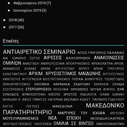
►
Φεβρουαρίου 2019
(7)
►
Ιανουαρίου 2019
(3)
►
2018
(43)
►
2017
(26)
Ετικέτες
ΑNTIAIPETIKO ΣEMINAPIO
ΑΓΙΟΣ ΓΡΗΓΟΡΙΟΣ ΠΑΛΑΜΑΣ
ΑΙΡΕΣΕΙΣ
ΑΝΑΚΟΙΝΩΣΕΙΣ
ΑΛΛΟΘΡΗΣΚΟΙ
ΑΙΔ. ΙΩΑΝΝΗΣ ΖΏΤΟΣ
ΟΜΙΛΙΩΝ
ΑΝΑΣΤΑΣΗ
ΑΝΘΡΩΠΟΣΟΦΙΑ
ΑΠOKPYΦIΣMOΣ
ΑΡΧΑΙΟΛΑΤΡΙΑ
ΑΡΧΙΜ.
ΑΘΑΝΑΣΙΟΣ ΚΟΛΛΑΣ
ΑΡΧΙΜ. ΑΥΓΟΥΣΤΙΝΟ ΜΥΡΟΥ
ΑΡΧΙΜ. ΓΡΗΓΟΡΙΟΣ
ΑΡΧΙΜ. ΧΡΥΣΟΣΤΟΜΟΣ ΜΑΪΔΩΝΗΣ
ΚΩΝΣΤΑΝΤΙΝΟΥ
ΑΥΓΟΥΣΤΙΝΟΣ
ΓΙΟΓΚΑ
ΚΑΝΤΙΩΤΗΣ
ΑΥΤΟΓΝΩΣΙΑ
ΒΙΟΣΥΝΤΟΝΙΣΜΟΣ
ΔΗΜΗΤΡΙΟΣ ΤΣΕΛΕΓΓΙΔΗΣ
ΕΙΚΟΝΙΚΑ ΦΑΡΜΑΚΑ
ΕΚΔΡΟΜΗ
ΕΘΝΟΦΥΛΕΤΙΣΜΟΣ
ΕΚΚΛΗΣΙΑ
ΕΛΛΑΔΑ
ΕΤΕΡΟΘΡΗΣΚΟΙ
ΘΡΗΣΚΕΙΕΣ
ΙΕΡΑ
ΕΣΩΤΕΡΙΣΜΟΣ
ΘΕΟΣΟΦΙΑ
ΙΔΡΥΜΑ ΑΓΑΠΗΣ
ΣΥΝΟΔΟΣ
ΙΕΡΑΠΟΣΤΟΛΗ
ΙΗΣΟΥΣ ΧΡΙΣΤΟΣ
ΙΡΙΔΟΛΟΓΙΑ
ΙΣΛΑΜ
ΙΩΑΝΝΗ
ΜΗΛΙΩΝΗ
Κ. ΒΑΪΟΣ ΠΡΑΝΤΖΟ
ΚΑΤΕΡΙΝΑ ΒΑΣΙΛΑΚΗ
ΚΩΝΣΤ. ΠΑΠΑΧΡΙΣΤΟΔΟΥΛΟΥ
ΜΑΚΕΔΟΝΙΚΟ
ΜΑΚΕΔΟΝΙΑ
ΛΟΓΟΣ ΠΙΣΤΕΩΣ
ΠΑΡΑΤΗΡΗΤΗΡΙΟ
ΜΑΡΤΥΡΕΣ ΤΟΥ ΙΕΧΩΒΑ
ΜΟΥΣΙΚΗ
ΝΕΑ ΕΠΟΧΗ
ΜΟΥΣΟΥΛΜΑΝΙΣΜΟΣ
ΝΕΟEIΔΩΛOΛATPEIA
ΟΜΙΛΙΑ ΣΕ ΒΙΝΤΕΟ
ΟΜΟΙΟΠΑΘΗΤΙΚΗ
ΝΕΟΓNΩΣTIKIΣMOΣ
ΟΙΚΟΓΕΝΕΙΑ