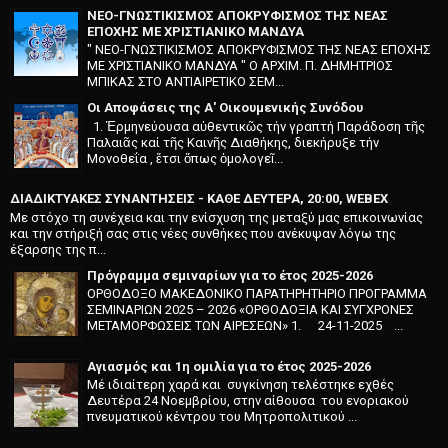
ΝΕΟ-ΓΝΩΣΤΙΚΙΣΜΟΣ ΑΠΟΚΡΥΦΙΣΜΟΣ ΤΗΣ ΝΕΑΣ
ΕΠΟΧΗΣ ΜΕ ΧΡΙΣΤΙΑΝΙΚΟ ΜΑΝΔΥΑ
" ΝΕΟ-ΓΝΩΣΤΙΚΙΣΜΟΣ ΑΠΟΚΡΥΦΙΣΜΟΣ ΤΗΣ ΝΕΑΣ ΕΠΟΧΗΣ
ΜΕ ΧΡΙΣΤΙΑΝΙΚΟ ΜΑΝΔΥΑ " O APXIM. Π. ΔHMHTPIOΣ
MΠIKAΣ ΣTO ANTIAIPETIKO ΣEM...
Οι Αποφάσεις της Α' Οικουμενικής Συνόδου
1. Ἑρμηνεύουσα αὐθεντικῶς τήν γραπτή Παράδοση τῆς
Παλαιᾶς καί τῆς Καινῆς Διαθήκης, διεκήρυξε τήν
Μονοθεΐα , ἔτσι ὅπως ὁμολογεῖ...
ΔΙΑΔΙΚΤΥΑΚΕΣ ΣΥΝΑΝΤΗΣΕΙΣ - ΚΑΘΕ ΔΕΥΤΕΡΑ, 20:00, WEBEX
Με στόχο τη συνέχεια και την ενίσχυση της μεταξύ μας επικοινωνίας
και την στήριξή σας στις νέες συνθήκες που ανέκυψαν λόγω της
έξαρσης της π...
Πρόγραμμα σεμιναρίων για το έτος 2025-2026
ΟΡΘΟΔΟΞΟ ΜΑΚΕΔΟΝΙΚΟ ΠΑΡΑΤΗΡΗΤΗΡΙΟ ΠΡΟΓΡΑΜΜΑ
ΣΕΜΙΝΑΡΙΩΝ 2025 – 2026 «ΟΡΘΟΔΟΞΙΑ ΚΑΙ ΣΥΓΧΡΟΝΕΣ
ΜΕΤΑΜΟΡΦΩΣΕΙΣ ΤΩΝ ΑΙΡΕΣΕΩΝ» 1. 24-11-2025 ...
Αγιασμός και 1η ομιλία για το έτος 2025-2026
Μέ ιδιαίτερη χαρά και συγκί­νηση τελέστηκε εχθές
Δευτέρα 24 Νοεμβρίου, στην αίθουσα του ενοριακού
πνευματικού κέντρου του Μητροπολιτικού ...