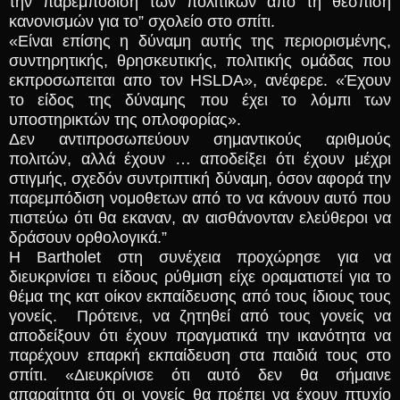
την παρεμπόδιση των πολιτικών από τη θέσπιση
κανονισμών για το” σχολείο στο σπίτι.
«Είναι επίσης η δύναμη αυτής της περιορισμένης,
συντηρητικής, θρησκευτικής, πολιτικής ομάδας που
εκπροσωπειται απο τον HSLDA», ανέφερε. «Έχουν
το είδος της δύναμης που έχει το λόμπι των
υποστηρικτών της οπλοφορίας».
Δεν αντιπροσωπεύουν σημαντικούς αριθμούς
πολιτών, αλλά έχουν … αποδείξει ότι έχουν μέχρι
στιγμής, σχεδόν συντριπτική δύναμη, όσον αφορά την
παρεμπόδιση νομοθετων από το να κάνουν αυτό που
πιστεύω ότι θα εκαναν, αν αισθάνονταν ελεύθεροι να
δράσουν ορθολογικά.”
Η Bartholet στη συνέχεια προχώρησε για να
διευκρινίσει τι είδους ρύθμιση είχε οραματιστεί για το
θέμα της κατ οίκον εκπαίδευσης από τους ίδιους τους
γονείς. Πρότεινε, να ζητηθεί από τους γονείς να
αποδείξουν ότι έχουν πραγματικά την ικανότητα να
παρέχουν επαρκή εκπαίδευση στα παιδιά τους στο
σπίτι. «Διευκρίνισε ότι αυτό δεν θα σήμαινε
απαραίτητα ότι οι γονείς θα πρέπει να έχουν πτυχίο