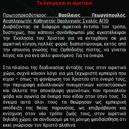
Τα όνειρα και οι αιρετικοί
Πρωτοπρεσβύτερος
Βασίλειος Γεωργόπουλος
,
Αναπληρωτής Καθηγητής Θεολογικής Σχολής ΑΠΘ
Διαβάζοντας σε διάφορα αιρετικά έντυπα τον τρόπο,
δυστυχώς, που κάποιοι συνάνθρωποί μας εγκατέλειψαν
την Εκκλησία του Χριστού για να ενταχθούν σε μια
αιρετική κίνηση, πολλές φορές διαπιστώνουμε, εκτός από
την απουσία γνώσης της Ορθόδοξης πίστης, να γίνεται
λόγος και για ένα άλλο φαινόμενο. Για τα όνειρα.
Στα πλαίσια της διαδικασίας ένταξής τους στον αιρετικό
χώρο, συχνά κάνουν λόγο για μια ξεχωριστή εμπειρία που
είχαν – όπως τη φανέρωση του Χριστού στο όνειρό τους,
την περιγραφή ειδυλλιακών πνευματικών καταστάσεων
και άλλοτε την αποκάλυψη γεγονότων, που προκαλούν
φόβο και αγωνία σε όνειρα που είδαν στον ύπνο τους. Τα
όνειρα αυτά όλοι τους τα θεώρησαν ως εμπειρική
απόδειξη της θείας παρουσίας, ως επιβράβευση και
ενίσχυση στον νέο τρόπο ζωής τους, στον αιρετικό
δηλαδή χώρο, σε συνδυασμό με τη μόνιμη ψευδαίσθηση ότι
εκεί γνώρισαν τον Χριστό αληθινά.