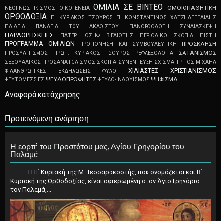
ΟΜΙΛΙΑ ΣΕ ΒΙΝΤΕΟ
ΟΜΟΙΟΠΑΘΗΤΙΚΗ
ΝΕΟΓNΩΣTIKIΣMOΣ
ΟΙΚΟΓΕΝΕΙΑ
ΟΡΘΟΔΟΞΙΑ
Π. ΚΥΡΙΑΚΟΣ ΤΣΟΥΡΟΣ
Π. ΚΩΝΣΤΑΝΤΙΝΟΣ ΧΑΤΖΗΑΓΓΕΛΙΔΗΣ
ΠΑΙΔΕΙΑ
ΠΑΝΑΓΙΑ ΤΟΥ ΑΚΑΘΙΣΤΟΥ
ΠΑΝΟΡΘΟΔΟΞΗ ΣΥΝΔΙΑΣΚΕΨΗ
ΠΑΡΑΘΡΗΣΚΕΙΕΣ
ΠΑΤΕΡ ΙΩΣΗΦ ΒΙΓΛΙΩΤΗΣ
ΠΕΡΙΟΔΙΚΟ ΣΚΟΠΙΑ
ΠΙΣΤΗ
ΠΡΟΓΡΑΜΜΑ ΟΜΙΛΙΩΝ
ΠΡΟΣΚΛΗΣΗ
ΠΡΟΠΟΝΗΣΗ ΚΑΙ ΣΥΜΒΟΥΛΕΥΤΙΚΗ
ΣΑΤΑΝΙΣΜΟΣ
ΠΡΟΣΥΛΙΤΙΣΜΟΣ
ΠΡΩΤ. ΚΥΡΙΑΚΟΣ ΤΣΟΥΡΟΣ
ΡΕΦΛΕΞΟΛΟΓΙΑ
ΣΕΞΟΥΑΛΙΚΟΣ ΠΡΟΣΑΝΑΤΟΛΙΣΜΟΣ
ΣΚΟΠΙΑ
ΣΥΝΕΝΤΕΥΞΗ
ΣΧΙΣΜΑ
ΤΡΙΤΟΣ ΜΙΧΑΗΛ
ΧΙΛΙΑΣΤΕΣ
ΧΡΙΣΤΙΑΝΙΣΜΟΣ
ΦΙΛΑΝΘΡΩΠΙΚΕΣ ΕΚΔΗΛΩΣΕΙΣ
ΦΥΛΟ
ΨEYΔOΠPOΦHTEΣ
ΨΗΦΙΣΜΑ
ΨEYTOMEΣΣIEΣ
ΨΕΥΔΟ-ΙΝΔΟΥΙΣΜΟΣ
Αναφορά κατάχρησης
Προτεινόμενη ανάρτηση
Η εορτή του Προστάτου μας, Αγίου Γρηγορίου του
Παλαμά
Η Β΄ Κυριακή της Μ. Τεσσαρακοστής, που ονομάζεται και Β΄
Κυριακή της Ορθοδοξίας, είναι αφιερωμένη στον Άγιο Γρηγόριο
τον Παλαμά,...