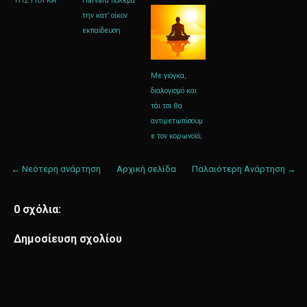
ΤΗΣ ΓΙΟΓΚΑ
Harvard πολεμά
την κατ’ οίκον
εκπαίδευση
Με γιόγκα,
διαλογισμό και
τάι τσι θα
αντιμετωπίσουμ
ε τον κορωνοϊό;
← Νεότερη ανάρτηση
Αρχική σελίδα
Παλαιότερη Ανάρτηση →
0 σχόλια:
Δημοσίευση σχολίου