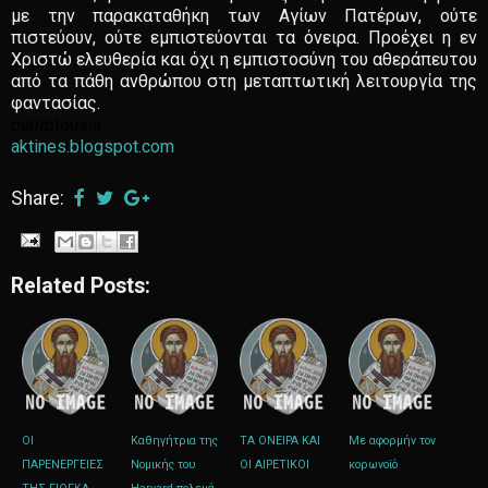
με την παρακαταθήκη των Αγίων Πατέρων, ούτε
πιστεύουν, ούτε εμπιστεύονται τα όνειρα. Προέχει η εν
Χριστώ ελευθερία και όχι η εμπιστοσύνη του αθεράπευτου
από τα πάθη ανθρώπου στη μεταπτωτική λειτουργία της
φαντασίας.
pemptousia
aktines.blogspot.com
Share:
Related Posts:
ΟΙ
Καθηγήτρια της
ΤΑ ΟΝΕΙΡΑ ΚΑΙ
Με αφορμήν τον
ΠΑΡΕΝΕΡΓΕΙΕΣ
Νομικής του
ΟΙ ΑΙΡΕΤΙΚΟΙ
κορωνοϊό