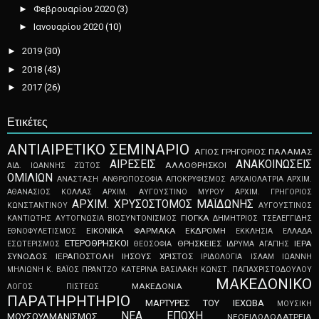
►
Φεβρουαρίου 2020
(3)
►
Ιανουαρίου 2020
(10)
►
2019
(30)
►
2018
(43)
►
2017
(26)
Ετικέτες
ΑNTIAIPETIKO ΣEMINAPIO
ΑΓΙΟΣ ΓΡΗΓΟΡΙΟΣ ΠΑΛΑΜΑΣ
ΑΙΡΕΣΕΙΣ
ΑΝΑΚΟΙΝΩΣΕΙΣ
ΑΛΛΟΘΡΗΣΚΟΙ
ΑΙΔ. ΙΩΑΝΝΗΣ ΖΏΤΟΣ
ΟΜΙΛΙΩΝ
ΑΝΑΣΤΑΣΗ
ΑΝΘΡΩΠΟΣΟΦΙΑ
ΑΠOKPYΦIΣMOΣ
ΑΡΧΑΙΟΛΑΤΡΙΑ
ΑΡΧΙΜ.
ΑΘΑΝΑΣΙΟΣ ΚΟΛΛΑΣ
ΑΡΧΙΜ. ΑΥΓΟΥΣΤΙΝΟ ΜΥΡΟΥ
ΑΡΧΙΜ. ΓΡΗΓΟΡΙΟΣ
ΑΡΧΙΜ. ΧΡΥΣΟΣΤΟΜΟΣ ΜΑΪΔΩΝΗΣ
ΚΩΝΣΤΑΝΤΙΝΟΥ
ΑΥΓΟΥΣΤΙΝΟΣ
ΓΙΟΓΚΑ
ΚΑΝΤΙΩΤΗΣ
ΑΥΤΟΓΝΩΣΙΑ
ΒΙΟΣΥΝΤΟΝΙΣΜΟΣ
ΔΗΜΗΤΡΙΟΣ ΤΣΕΛΕΓΓΙΔΗΣ
ΕΙΚΟΝΙΚΑ ΦΑΡΜΑΚΑ
ΕΚΔΡΟΜΗ
ΕΘΝΟΦΥΛΕΤΙΣΜΟΣ
ΕΚΚΛΗΣΙΑ
ΕΛΛΑΔΑ
ΕΤΕΡΟΘΡΗΣΚΟΙ
ΘΡΗΣΚΕΙΕΣ
ΙΕΡΑ
ΕΣΩΤΕΡΙΣΜΟΣ
ΘΕΟΣΟΦΙΑ
ΙΔΡΥΜΑ ΑΓΑΠΗΣ
ΣΥΝΟΔΟΣ
ΙΕΡΑΠΟΣΤΟΛΗ
ΙΗΣΟΥΣ ΧΡΙΣΤΟΣ
ΙΡΙΔΟΛΟΓΙΑ
ΙΣΛΑΜ
ΙΩΑΝΝΗ
ΜΗΛΙΩΝΗ
Κ. ΒΑΪΟΣ ΠΡΑΝΤΖΟ
ΚΑΤΕΡΙΝΑ ΒΑΣΙΛΑΚΗ
ΚΩΝΣΤ. ΠΑΠΑΧΡΙΣΤΟΔΟΥΛΟΥ
ΜΑΚΕΔΟΝΙΚΟ
ΜΑΚΕΔΟΝΙΑ
ΛΟΓΟΣ ΠΙΣΤΕΩΣ
ΠΑΡΑΤΗΡΗΤΗΡΙΟ
ΜΑΡΤΥΡΕΣ ΤΟΥ ΙΕΧΩΒΑ
ΜΟΥΣΙΚΗ
ΝΕΑ ΕΠΟΧΗ
ΜΟΥΣΟΥΛΜΑΝΙΣΜΟΣ
ΝΕΟEIΔΩΛOΛATPEIA