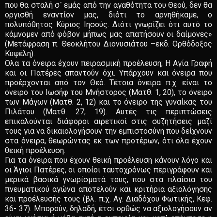
που θα σταλή σ᾽ εμάς από την αγαθότητα του Θεού, δεν θα
οργισθή εναντίον μας, διότι το αρνηθήκαμε, ο
πολυπόθητος Κύριος Ιησούς. Διότι γνωρίζει ότι αυτό το
κάμνομεν από φόβον μήπως μας απατήσουν οι δαίμονες»
(Μετάφραση π. Θεοκλήτου Διονυσιάτου –εκδ. Ορθόδοξος
Κυψέλη).
Όλα τα όνειρα έχουν πειρασμική προέλευση; Η Αγία Γραφή
και οι Πατέρες απαντούν όχι. Υπάρχουν και όνειρα που
προέρχονται από τον Θεό. Τέτοια όνειρα π.χ. είναι το
όνειρο του Ιωσήφ του Μνήστορος (Ματθ. 1, 20), το όνειρο
των Μάγων (Ματθ. 2, 12) και το όνειρο της γυναίκας του
Πιλάτου (Ματθ. 27, 19). Αυτές τις περιπτώσεις
επικαλούνται διάφοροι αιρετικοί στις συζητήσεις μαζί
τους για να δικαιολογήσουν την εμπιστοσύνη που δείχνουν
στα όνειρα, θεωρώντας εκ των προτέρων, ότι όλα έχουν
θεική προέλευση.
Για τα όνειρα που έχουν θεική προέλευση κάνουν λόγο και
οι Άγιοι Πατέρες, οι οποίοι ταυτοχρόνως περιγράφουν και
μερικά βασικά γνωρίσματά τους, που στα πλαίσια του
πνευματικού αγώνα αποτελούν και κριτήρια αξιολόγησης
και προέλευσής τους (βλ. π.χ. Αγ. Διαδόχου Φωτικής, Κεφ.
36- 37). Μπορούν, δηλαδή, έτσι ορθώς να αξιολογήσουν αν