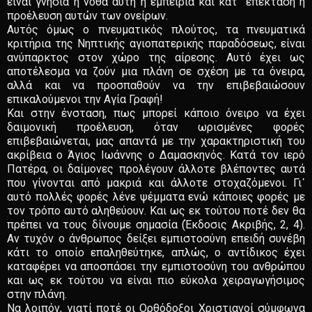
είναι γνήσια ή νόθα αυτή η εμπειρία και κατ᾽ επέκταση η
προέλευση αυτών των ονείρων.
Αυτός όμως ο πνευματικός πλούτος, τα πνευματικά
κριτήρια της Νηπτικής αγιοπατερικής παραδόσεως, είναι
ανύπαρκτος στον χώρο της αίρεσης. Αυτό έχει ως
αποτέλεσμα να ζούν μια πλάνη σε σχέση με τα όνειρα,
αλλά και να προσπαθούν να την επιβεβαιώσουν
επικαλούμενοι την Αγία Γραφή!
Και στην ένσταση, πως μπορεί κάποιο όνειρο να έχει
δαιμονική προέλευση, όταν ωρισμένες φορές
επιβεβαιώνεται, μας απαντά με την χαρακτηριστική του
ακρίβεια ο Άγιος Ιωάννης ο Δαμασκηνός. Κατά τον ιερό
Πατέρα, οι δαίμονες προλέγουν άλλοτε βλέποντες αυτά
που γίνονται από μακριά και άλλοτε στοχαζόμενοι. Γι᾽
αυτό πολλές φορές λένε ψέμματα ενώ κάποιες φορές με
τον τρόπο αυτό αληθεύουν. Και ως εκ τούτου ποτέ δεν θα
πρέπει να τους δίνουμε σημασία (Έκδοσις Ακριβής, 2, 4).
Αν τυχόν ο άνθρωπος δείξει εμπιστοσύνη επειδή συνέβη
κάτι το οποίο επαληθεύτηκε, απλώς, ο αντίδικος έχει
καταφέρει να αποσπάσει την εμπιστοσύνη του ανθρώπου
και ως εκ τούτου να είναι πιο εύκολα χειραγωγήσιμος
στην πλάνη.
Να λοιπόν, γιατί ποτέ οι Ορθόδοξοι Χριστιανοί σύμφωνα