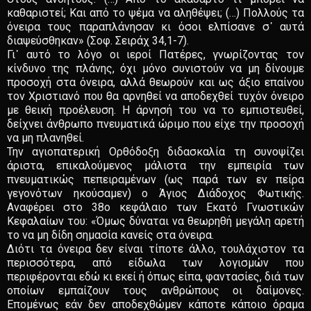
καθαριστεί; Και από το ψέμα να αληθέψει; (…) Πολλούς τα
όνειρα τους παραπλάνησαν κι όσοι ελπίσανε σ᾽ αυτά
διαψεύσθηκαν» (Σοφ. Σειράχ 34,1-7).
Γι᾽ αυτό το λόγο οι ιεροί Πατέρες, γνωρίζοντας τον
κίνδυνο της πλάνης, όχι μόνο συνιστούν να μη δίνουμε
προσοχή στα όνειρα, αλλά θεωρούν και ως άξιο επαίνου
τον Χριστιανό που θα αρνηθεί να αποδεχθεί τυχόν όνειρο
με θεική προέλευση. Η άρνησή του να το εμπιστευθεί,
δείχνει άνθρωπο πνευματικά ώριμο που είχε την προσοχή
να μη πλανηθεί.
Την αγιοπατερική Ορθόδοξη διδασκαλία τη συνοψίζει
άριστα, επικαλούμενος μάλιστα την εμπειρία των
πνευματικώς πεπειραμένων (ως παρά των εν πείρα
γεγονότων ηκούσαμεν) ο Άγιος Διάδοχος Φωτικής.
Αναφέρει στο 38ο κεφάλαιο των Εκατό Γνωστικών
Κεφαλαίων του: «Όμως δύναται να θεωρηθή μεγάλη αρετή
το να μη δίδη σημασία κανείς στα όνειρα.
Διότι τα όνειρα δεν είναι τίποτε άλλο, τουλάχιστον τα
περισσότερα, από είδωλα των λογισμών που
περιφέρονται εδώ κι εκεί ή όπως είπα, φαντασίες, διά των
οποίων εμπαίζουν τους ανθρώπους οι δαίμονες.
Επομένως εάν δεν αποδεχθώμεν κάποτε κάποιο όραμα