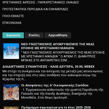
ΧΡΙΣΤΙΑΝΙΚΕΣ ΑΙΡΕΣΕΙΣ - ΠΑΡΑΧΡΙΣΤΙΑΝΙΚΕΣ ΟΜΑΔΕΣ
ΠΡΟΤΕΣΤΑΝΤΙΚΑ ΠΕΡΙΟΔΙΚΑ ΚΑΙ ΕΦΗΜΕΡΙΔΕΣ
ΠΟΙΟΙ ΕΙΜΑΣΤΕ
ΕΠΙΚΟΙΝΩΝΙΑ
Δημοφιλή
Ετικέτες
Αρχειοθέτηση
ΝΕΟ-ΓΝΩΣΤΙΚΙΣΜΟΣ ΑΠΟΚΡΥΦΙΣΜΟΣ ΤΗΣ ΝΕΑΣ
ΕΠΟΧΗΣ ΜΕ ΧΡΙΣΤΙΑΝΙΚΟ ΜΑΝΔΥΑ
" ΝΕΟ-ΓΝΩΣΤΙΚΙΣΜΟΣ ΑΠΟΚΡΥΦΙΣΜΟΣ ΤΗΣ ΝΕΑΣ ΕΠΟΧΗΣ
ΜΕ ΧΡΙΣΤΙΑΝΙΚΟ ΜΑΝΔΥΑ " O APXIM. Π. ΔHMHTPIOΣ
MΠIKAΣ ΣTO ANTIAIPETIKO ΣEM...
ΔΙΑΔΙΚΤΥΑΚΕΣ ΣΥΝΑΝΤΗΣΕΙΣ - ΚΑΘΕ ΔΕΥΤΕΡΑ, 20:00, WEBEX
Με στόχο τη συνέχεια και την ενίσχυση της μεταξύ μας επικοινωνίας
και την στήριξή σας στις νέες συνθήκες που ανέκυψαν λόγω της
έξαρσης της π...
Οι Αποφάσεις της Α' Οικουμενικής Συνόδου
1. Ἑρμηνεύουσα αὐθεντικῶς τήν γραπτή Παράδοση τῆς
Παλαιᾶς καί τῆς Καινῆς Διαθήκης, διεκήρυξε τήν
Μονοθεΐα , ἔτσι ὅπως ὁμολογεῖ...
Πρόγραμμα σεμιναρίων για το έτος 2025-2026