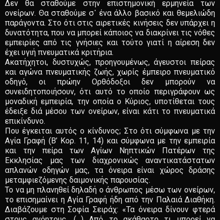
Δεν θα σταθούμε στην επιστημονική ερμηνεία των
ονείρων. Θα σταθούμε σ᾽ ένα άλλο βασικό και θεμελιώδη
παράγοντα. Στο ότι στις αιρετικές κινήσεις δεν υπάρχει η
δυνατότητα, που να μπορεί κάποιος να διακρίνει τις νόθες
εμπειρίες από τις γνήσιες και τούτο γιατί η αίρεση δεν
έχει υγιή πνευματικά κριτήρια.
Ακατήχητοι, δυστυχώς, προηγουμένως, άγευστοι πείρας
και αγώνα πνευματικής ζωής, χωρίς έμπειρο πνευματικό
οδηγό, οι πρώην Ορθόδοξοι δεν μπορούν να
συνειδητοποιήσουν, ότι αυτό το οποίο περιγράφουν ως
μοναδική εμπειρία, την οποία ο Κύριος, υποτίθεται τους
έδειξε διά μέσου των ονείρων, είναι κάτι το πνευματικά
επικίνδυνο.
Που έγκειται αυτός ο κίνδυνος; Στο ότι σύμφωνα με την
Αγία Γραφή (Β’ Κορ. 11, 14) και σύμφωνα με την εμπειρία
και την πείρα των Αγίων Νηπτικών Πατέρων της
Εκκλησίας μας των διαχρονικώς αναντικατάστατων
απλανών οδηγών μας, τα όνειρα είναι χώρος δράσης
μεταμφιεζόμενης δαιμονικής παρουσίας.
Το να μη πλανηθεί δηλαδή ο άνθρωπος μέσω των ονείρων,
το επισημαίνει η Αγία Γραφή ήδη από την Παλαιά Διαθήκη.
Διαβάζουμε στη Σοφία Σειράχ: «Τα όνειρα δίνουν φτερά
στους ανόητους. (…) Από το ακάθαρτο τι μπορεί να