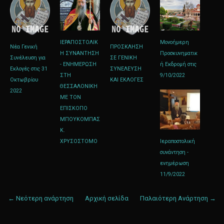
ΙΕΡΑΠΟΣΤΟΛΙΚ
Μονοήμερη
Νέα Γενική
ΠΡΟΣΚΛΗΣΗ
Η ΣΥΝΑΝΤΗΣΗ
Προσκυνηματικ
Συνέλευση για
ΣΕ ΓΕΝΙΚΗ
- ΕΝΗΜΕΡΩΣΗ
ή Εκδρομή στις
Εκλογές στις 31
ΣΥΝΕΛΕΥΣΗ
ΣΤΗ
9/10/2022
Οκτωβρίου
ΚΑΙ ΕΚΛΟΓΕΣ
ΘΕΣΣΑΛΟΝΙΚΗ
2022
ΜΕ ΤΟΝ
ΕΠΙΣΚΟΠΟ
ΜΠΟΥΚΟΜΠΑΣ
Κ.
ΧΡΥΣΟΣΤΟΜΟ
Ιεραποστολική
συνάντηση -
ενημέρωση
11/9/2022
← Νεότερη ανάρτηση
Αρχική σελίδα
Παλαιότερη Ανάρτηση →