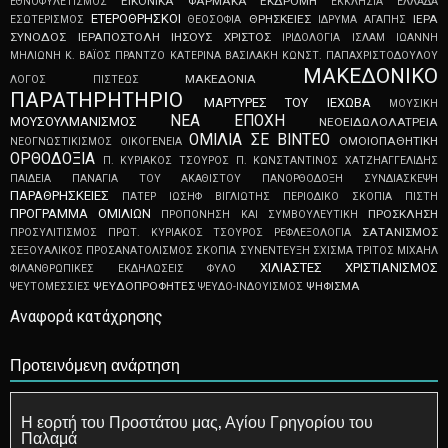
ΕΙΚΟΝΙΚΑ ΦΑΡΜΑΚΑ
ΕΚΔΡΟΜΗ
ΕΘΝΟΦΥΛΕΤΙΣΜΟΣ
ΕΚΚΛΗΣΙΑ
ΕΛΛΑΔΑ
ΕΤΕΡΟΘΡΗΣΚΟΙ
ΘΡΗΣΚΕΙΕΣ
ΙΕΡΑ
ΕΣΩΤΕΡΙΣΜΟΣ
ΘΕΟΣΟΦΙΑ
ΙΔΡΥΜΑ ΑΓΑΠΗΣ
ΣΥΝΟΔΟΣ
ΙΕΡΑΠΟΣΤΟΛΗ
ΙΗΣΟΥΣ ΧΡΙΣΤΟΣ
ΙΡΙΔΟΛΟΓΙΑ
ΙΣΛΑΜ
ΙΩΑΝΝΗ
ΜΗΛΙΩΝΗ
Κ. ΒΑΪΟΣ ΠΡΑΝΤΖΟ
ΚΑΤΕΡΙΝΑ ΒΑΣΙΛΑΚΗ
ΚΩΝΣΤ. ΠΑΠΑΧΡΙΣΤΟΔΟΥΛΟΥ
ΜΑΚΕΔΟΝΙΚΟ
ΜΑΚΕΔΟΝΙΑ
ΛΟΓΟΣ ΠΙΣΤΕΩΣ
ΠΑΡΑΤΗΡΗΤΗΡΙΟ
ΜΑΡΤΥΡΕΣ ΤΟΥ ΙΕΧΩΒΑ
ΜΟΥΣΙΚΗ
ΝΕΑ ΕΠΟΧΗ
ΜΟΥΣΟΥΛΜΑΝΙΣΜΟΣ
ΝΕΟEIΔΩΛOΛATPEIA
ΟΜΙΛΙΑ ΣΕ ΒΙΝΤΕΟ
ΟΜΟΙΟΠΑΘΗΤΙΚΗ
ΝΕΟΓNΩΣTIKIΣMOΣ
ΟΙΚΟΓΕΝΕΙΑ
ΟΡΘΟΔΟΞΙΑ
Π. ΚΥΡΙΑΚΟΣ ΤΣΟΥΡΟΣ
Π. ΚΩΝΣΤΑΝΤΙΝΟΣ ΧΑΤΖΗΑΓΓΕΛΙΔΗΣ
ΠΑΙΔΕΙΑ
ΠΑΝΑΓΙΑ ΤΟΥ ΑΚΑΘΙΣΤΟΥ
ΠΑΝΟΡΘΟΔΟΞΗ ΣΥΝΔΙΑΣΚΕΨΗ
ΠΑΡΑΘΡΗΣΚΕΙΕΣ
ΠΑΤΕΡ ΙΩΣΗΦ ΒΙΓΛΙΩΤΗΣ
ΠΕΡΙΟΔΙΚΟ ΣΚΟΠΙΑ
ΠΙΣΤΗ
ΠΡΟΓΡΑΜΜΑ ΟΜΙΛΙΩΝ
ΠΡΟΣΚΛΗΣΗ
ΠΡΟΠΟΝΗΣΗ ΚΑΙ ΣΥΜΒΟΥΛΕΥΤΙΚΗ
ΣΑΤΑΝΙΣΜΟΣ
ΠΡΟΣΥΛΙΤΙΣΜΟΣ
ΠΡΩΤ. ΚΥΡΙΑΚΟΣ ΤΣΟΥΡΟΣ
ΡΕΦΛΕΞΟΛΟΓΙΑ
ΣΕΞΟΥΑΛΙΚΟΣ ΠΡΟΣΑΝΑΤΟΛΙΣΜΟΣ
ΣΚΟΠΙΑ
ΣΥΝΕΝΤΕΥΞΗ
ΣΧΙΣΜΑ
ΤΡΙΤΟΣ ΜΙΧΑΗΛ
ΧΙΛΙΑΣΤΕΣ
ΧΡΙΣΤΙΑΝΙΣΜΟΣ
ΦΙΛΑΝΘΡΩΠΙΚΕΣ ΕΚΔΗΛΩΣΕΙΣ
ΦΥΛΟ
ΨEYΔOΠPOΦHTEΣ
ΨΗΦΙΣΜΑ
ΨEYTOMEΣΣIEΣ
ΨΕΥΔΟ-ΙΝΔΟΥΙΣΜΟΣ
Αναφορά κατάχρησης
Προτεινόμενη ανάρτηση
Η εορτή του Προστάτου μας, Αγίου Γρηγορίου του
Παλαμά