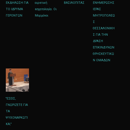
ΕΚΔΗΛΩΣΗ ΓΙΑ
αιρετική
ΒΑΣΙΛΟΠΙΤΑΣ
ΕΝΗΜΕΡΩΣΗΣ
ΤΟ ΙΔΡΥΜΑ
εσχατολογία. Οι
ΙΕΡΑΣ
ΓΕΡΟΝΤΩΝ
Μορμόνοι
ΜΗΤΡΟΠΟΛΕΩ
Σ
ΘΕΣΣΑΛΟΝΙΚΗ
Σ ΓΙΑ ΤΗΝ
ΔΡΑΣΗ
ΕΠΙΚΙΝΔΥΝΩΝ
ΘΡΗΣΚΕΥΤΙΚΩ
Ν ΟΜΑΔΩΝ
''ΕΣΕΙΣ,
ΓΝΩΡΙΖΕΤΕ ΓΙΑ
ΤΑ
ΨΥΧΟΝΑΡΚΩΤΙ
ΚΑ;''