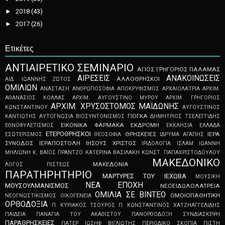
►
2018
(43)
►
2017
(26)
Ετικέτες
ΑNTIAIPETIKO ΣEMINAPIO
ΑΓΙΟΣ ΓΡΗΓΟΡΙΟΣ ΠΑΛΑΜΑΣ
ΑΙΡΕΣΕΙΣ
ΑΝΑΚΟΙΝΩΣΕΙΣ
ΑΛΛΟΘΡΗΣΚΟΙ
ΑΙΔ. ΙΩΑΝΝΗΣ ΖΏΤΟΣ
ΟΜΙΛΙΩΝ
ΑΝΑΣΤΑΣΗ
ΑΝΘΡΩΠΟΣΟΦΙΑ
ΑΠOKPYΦIΣMOΣ
ΑΡΧΑΙΟΛΑΤΡΙΑ
ΑΡΧΙΜ.
ΑΘΑΝΑΣΙΟΣ ΚΟΛΛΑΣ
ΑΡΧΙΜ. ΑΥΓΟΥΣΤΙΝΟ ΜΥΡΟΥ
ΑΡΧΙΜ. ΓΡΗΓΟΡΙΟΣ
ΑΡΧΙΜ. ΧΡΥΣΟΣΤΟΜΟΣ ΜΑΪΔΩΝΗΣ
ΚΩΝΣΤΑΝΤΙΝΟΥ
ΑΥΓΟΥΣΤΙΝΟΣ
ΓΙΟΓΚΑ
ΚΑΝΤΙΩΤΗΣ
ΑΥΤΟΓΝΩΣΙΑ
ΒΙΟΣΥΝΤΟΝΙΣΜΟΣ
ΔΗΜΗΤΡΙΟΣ ΤΣΕΛΕΓΓΙΔΗΣ
ΕΙΚΟΝΙΚΑ ΦΑΡΜΑΚΑ
ΕΚΔΡΟΜΗ
ΕΘΝΟΦΥΛΕΤΙΣΜΟΣ
ΕΚΚΛΗΣΙΑ
ΕΛΛΑΔΑ
ΕΤΕΡΟΘΡΗΣΚΟΙ
ΘΡΗΣΚΕΙΕΣ
ΙΕΡΑ
ΕΣΩΤΕΡΙΣΜΟΣ
ΘΕΟΣΟΦΙΑ
ΙΔΡΥΜΑ ΑΓΑΠΗΣ
ΣΥΝΟΔΟΣ
ΙΕΡΑΠΟΣΤΟΛΗ
ΙΗΣΟΥΣ ΧΡΙΣΤΟΣ
ΙΡΙΔΟΛΟΓΙΑ
ΙΣΛΑΜ
ΙΩΑΝΝΗ
ΜΗΛΙΩΝΗ
Κ. ΒΑΪΟΣ ΠΡΑΝΤΖΟ
ΚΑΤΕΡΙΝΑ ΒΑΣΙΛΑΚΗ
ΚΩΝΣΤ. ΠΑΠΑΧΡΙΣΤΟΔΟΥΛΟΥ
ΜΑΚΕΔΟΝΙΚΟ
ΜΑΚΕΔΟΝΙΑ
ΛΟΓΟΣ ΠΙΣΤΕΩΣ
ΠΑΡΑΤΗΡΗΤΗΡΙΟ
ΜΑΡΤΥΡΕΣ ΤΟΥ ΙΕΧΩΒΑ
ΜΟΥΣΙΚΗ
ΝΕΑ ΕΠΟΧΗ
ΜΟΥΣΟΥΛΜΑΝΙΣΜΟΣ
ΝΕΟEIΔΩΛOΛATPEIA
ΟΜΙΛΙΑ ΣΕ ΒΙΝΤΕΟ
ΟΜΟΙΟΠΑΘΗΤΙΚΗ
ΝΕΟΓNΩΣTIKIΣMOΣ
ΟΙΚΟΓΕΝΕΙΑ
ΟΡΘΟΔΟΞΙΑ
Π. ΚΥΡΙΑΚΟΣ ΤΣΟΥΡΟΣ
Π. ΚΩΝΣΤΑΝΤΙΝΟΣ ΧΑΤΖΗΑΓΓΕΛΙΔΗΣ
ΠΑΙΔΕΙΑ
ΠΑΝΑΓΙΑ ΤΟΥ ΑΚΑΘΙΣΤΟΥ
ΠΑΝΟΡΘΟΔΟΞΗ ΣΥΝΔΙΑΣΚΕΨΗ
ΠΑΡΑΘΡΗΣΚΕΙΕΣ
ΠΑΤΕΡ ΙΩΣΗΦ ΒΙΓΛΙΩΤΗΣ
ΠΕΡΙΟΔΙΚΟ ΣΚΟΠΙΑ
ΠΙΣΤΗ